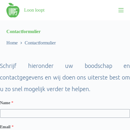
S
Loon loopt
k
i
p
t
o
Contactformulier
c
o
Home
Contactformulier
n
t
e
n
Schrijf hieronder uw boodschap en
t
contactgegevens en wij doen ons uiterste best om
u zo snel mogelijk verder te helpen.
Name
*
Email
*