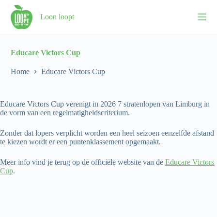
S
Loon loopt
k
i
p
t
o
Educare Victors Cup
c
o
Home
Educare Victors Cup
n
t
e
Educare Victors Cup verenigt in 2026 7 stratenlopen van Limburg in
n
de vorm van een regelmatigheidscriterium.
t
Zonder dat lopers verplicht worden een heel seizoen eenzelfde afstand
te kiezen wordt er een puntenklassement opgemaakt.
Meer info vind je terug op de officiële website van de
Educare Victors
Cup
.