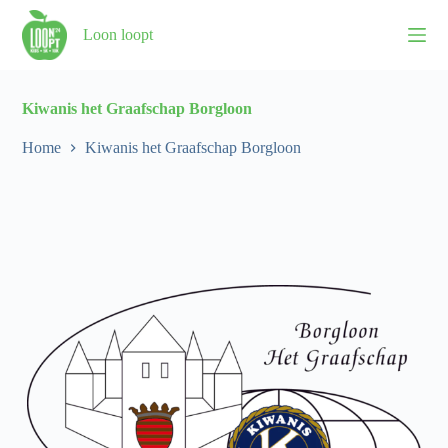
S
Loon loopt
k
i
p
t
o
Kiwanis het Graafschap Borgloon
c
o
Home
Kiwanis het Graafschap Borgloon
n
t
e
n
t