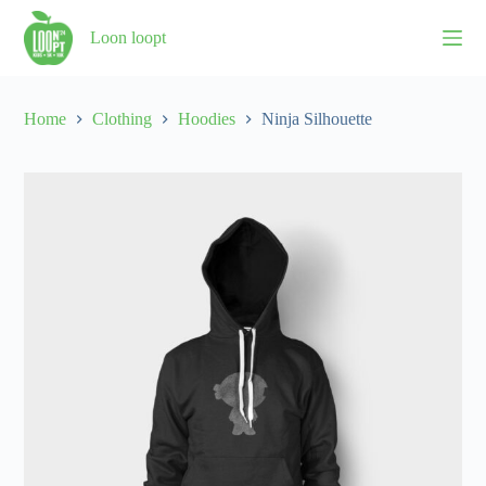
S
Loon loopt
k
i
p
t
o
Home
Clothing
Hoodies
Ninja Silhouette
c
o
n
t
e
n
t