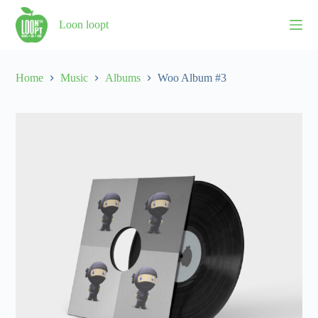
S
Loon loopt
k
i
p
t
o
Home
Music
Albums
Woo Album #3
c
o
n
t
e
n
t